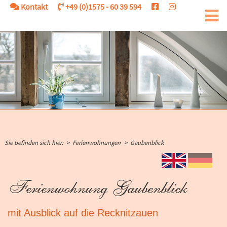
Siebenschläfer
Kontakt
+49 (0)1575 - 60 39 594
ärung
Gaubenblick
Gemütliches Eck am Turm
Mardereck
Krähennest
Sie befinden sich hier:
Ferienwohnungen
Gaubenblick
EN
DE
Ferienwohnung Gaubenblick
mit Ausblick auf die Recknitzauen