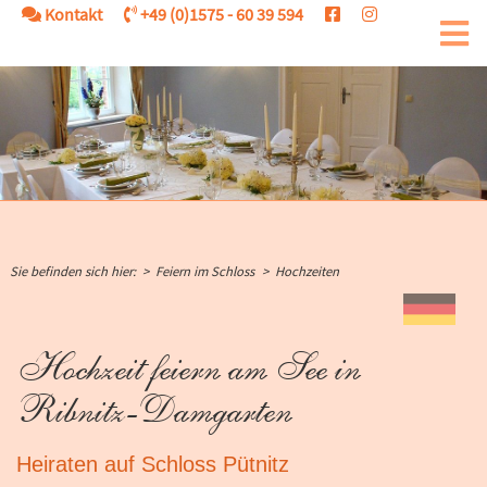
Kontakt
+49 (0)1575 - 60 39 594
ärung
Sie befinden sich hier:
Feiern im Schloss
Hochzeiten
DE
Hochzeit feiern am See in
Ribnitz-Damgarten
Heiraten auf Schloss Pütnitz